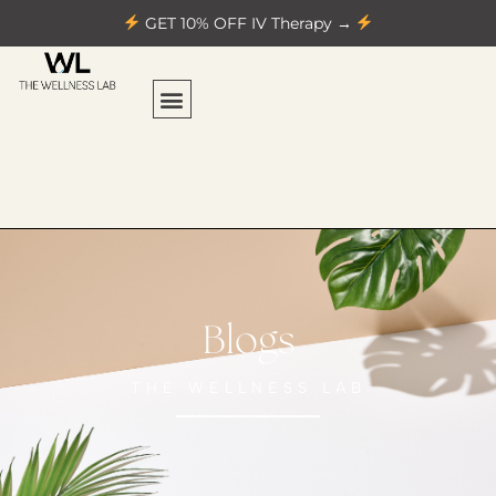
GET 10% OFF IV Therapy →
Blogs
THE WELLNESS LAB