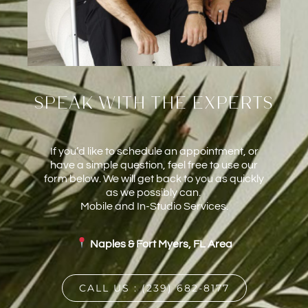
speak with the experts
If you’d like to schedule an appointment, or
have a simple question, feel free to use our
form below. We will get back to you as quickly
as we possibly can.
Mobile and In-Studio Services.
Naples & Fort Myers, FL Area
CALL US : (239) 682-8177